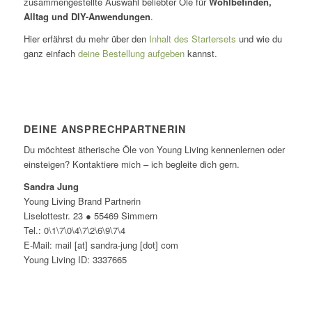
zusammengestellte Auswahl beliebter Öle für
Wohlbefinden,
Alltag und DIY-Anwendungen
.
Hier erfährst du mehr über den
Inhalt des Startersets
und wie du
ganz einfach
deine Bestellung aufgeben
kannst.
DEINE ANSPRECHPARTNERIN
Du möchtest ätherische Öle von Young Living kennenlernen oder
einsteigen? Kontaktiere mich – ich begleite dich gern.
Sandra Jung
Young Living Brand Partnerin
Liselottestr. 23 ● 55469 Simmern
Tel.: 0\1\7\0\4\7\2\6\9\7\4
E-Mail: mail [at] sandra-jung [dot] com
Young Living ID: 3337665