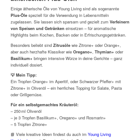
Einige ätherische Öle von Young Living sind als sogenannte
Plus-Öle
speziell für die Verwendung in Lebensmitteln
zugelassen. Sie lassen sich sparsam und gezielt zum
Verfeinern
von Speisen und Getränken
einsetzen – für aromatische
Highlights beim Kochen, Backen oder in Erfrischungsgetränken.
Besonders beliebt sind
Zitrusöle
wie Zitrone+ oder Orange+,
aber auch herzhafte Klassiker wie
Oregano+
,
Thymian+
oder
Basilikum+
bringen intensive Würze in deine Gerichte – ganz
individuell dosiert.
💡 Mein Tipp:
Ein Tropfen Orange+ im Aperitif, oder Schwarzer Pfeffer+ mit
Zitrone+ in Olivenöl – ein herrliches Topping für Salate, Pasta
oder Grillgemüse.
Für ein selbstgemachtes Kräuteröl:
– 250 ml Olivenöl
– je 3 Tropfen Basilikum+, Oregano+ und Rosmarin+
– 5 Tropfen Zitrone+
📘 Viele kreative Ideen findest du auch im
Young Living