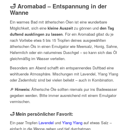
🛁 Aromabad – Entspannung in der
Wanne
Ein warmes Bad mit ätherischen Ölen ist eine wunderbare
Möglichkeit, sich eine
kleine Auszeit
zu gönnen und
den Tag
duftend ausklingen zu lassen
. Für ein Aromabad gibst du je
nach Vorliebe etwa 5 bis 15 Tropfen deines ausgewählten
ätherischen Öls in einen Emulgator wie Meersalz, Honig, Sahne,
Hafermilch oder ein naturreines Duschgel – so kann sich das Öl
gleichmäßig im Wasser verteilen.
Besonders am Abend schafft ein entspannendes Duftbad eine
wohltuende Atmosphäre. Mischungen mit Lavendel, Ylang Ylang
oder Zedernholz sind bei vielen beliebt – auch in Kombination.
🔎
Hinweis:
Ätherische Öle sollten niemals pur ins Badewasser
gegeben werden. Bitte immer ausreichend mit einem Emulgator
vermischen.
🛁 Mein persönlicher Favorit:
Ein paar Tropfen
Lavendel
und
Ylang Ylang
auf etwas Salz –
einfach in die Wanne geben und tief durchatmen.