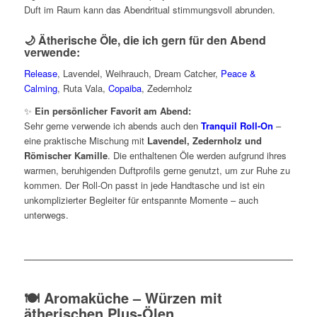
Duft im Raum kann das Abendritual stimmungsvoll abrunden.
🌙 Ätherische Öle, die ich gern für den Abend
verwende:
Release
, Lavendel, Weihrauch, Dream Catcher,
Peace &
Calming
, Ruta Vala,
Copaiba
, Zedernholz
✨
Ein persönlicher Favorit am Abend:
Sehr gerne verwende ich abends auch den
Tranquil Roll-On
–
eine praktische Mischung mit
Lavendel, Zedernholz und
Römischer Kamille
. Die enthaltenen Öle werden aufgrund ihres
warmen, beruhigenden Duftprofils gerne genutzt, um zur Ruhe zu
kommen. Der Roll-On passt in jede Handtasche und ist ein
unkomplizierter Begleiter für entspannte Momente – auch
unterwegs.
🍽️ Aromaküche – Würzen mit
ätherischen Plus-Ölen