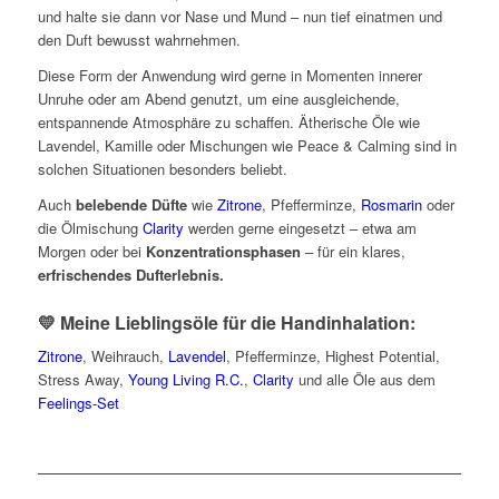
und halte sie dann vor Nase und Mund – nun tief einatmen und
den Duft bewusst wahrnehmen.
Diese Form der Anwendung wird gerne in Momenten innerer
Unruhe oder am Abend genutzt, um eine ausgleichende,
entspannende Atmosphäre zu schaffen. Ätherische Öle wie
Lavendel, Kamille oder Mischungen wie Peace & Calming sind in
solchen Situationen besonders beliebt.
Auch
belebende Düfte
wie
Zitrone
, Pfefferminze,
Rosmarin
oder
die Ölmischung
Clarity
werden gerne eingesetzt – etwa am
Morgen oder bei
Konzentrationsphasen
– für ein klares,
erfrischendes Dufterlebnis.
💛 Meine Lieblingsöle für die Handinhalation:
Zitrone
, Weihrauch,
Lavendel
, Pfefferminze, Highest Potential,
Stress Away,
Young Living R.C.
,
Clarity
und alle Öle aus dem
Feelings-Set