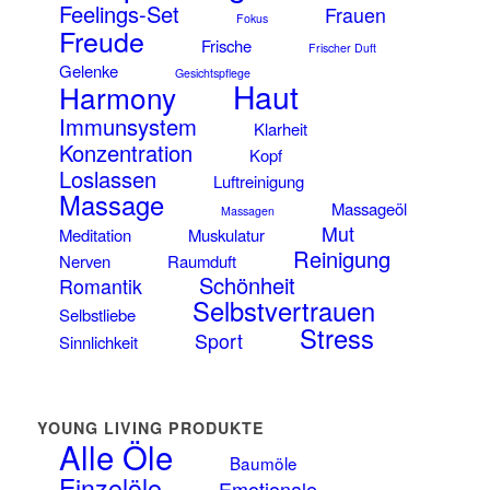
Feelings-Set
Frauen
Fokus
Freude
Frische
Frischer Duft
Gelenke
Gesichtspflege
Haut
Harmony
Immunsystem
Klarheit
Konzentration
Kopf
Loslassen
Luftreinigung
Massage
Massageöl
Massagen
Mut
Meditation
Muskulatur
Reinigung
Nerven
Raumduft
Schönheit
Romantik
Selbstvertrauen
Selbstliebe
Stress
Sport
Sinnlichkeit
YOUNG LIVING PRODUKTE
Alle Öle
Baumöle
Einzelöle
Emotionale