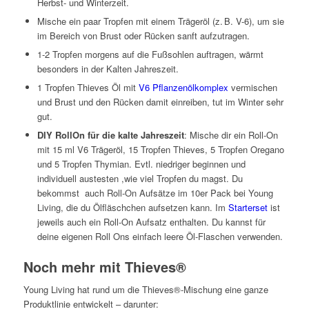
Herbst- und Winterzeit.
Mische ein paar Tropfen mit einem Trägeröl (z. B. V-6), um sie
im Bereich von Brust oder Rücken sanft aufzutragen.
1-2 Tropfen morgens auf die Fußsohlen auftragen, wärmt
besonders in der Kalten Jahreszeit.
1 Tropfen Thieves Öl mit
V6 Pflanzenölkomplex
vermischen
und Brust und den Rücken damit einreiben, tut im Winter sehr
gut.
DIY RollOn für die kalte Jahreszeit
: Mische dir ein Roll-On
mit 15 ml V6 Trägeröl, 15 Tropfen Thieves, 5 Tropfen Oregano
und 5 Tropfen Thymian. Evtl. niedriger beginnen und
individuell austesten ,wie viel Tropfen du magst. Du
bekommst auch Roll-On Aufsätze im 10er Pack bei Young
Living, die du Ölfläschchen aufsetzen kann. Im
Starterset
ist
jeweils auch ein Roll-On Aufsatz enthalten. Du kannst für
deine eigenen Roll Ons einfach leere Öl-Flaschen verwenden.
Noch mehr mit Thieves®
Young Living hat rund um die Thieves®-Mischung eine ganze
Produktlinie entwickelt – darunter: