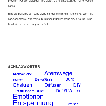
Provision. Für dich bleibt der Preis gleich. Damit unterstützt du meine Website –
danke!
Hinweis: Bei Links zu Young Living handelt es sich um Partnerlinks. Wenn du
darüber bestellst, wird meine ID hinterlegt und ich stehe dir als Young Living
Beraterin bei deinen Fragen zur Seite.
SCHLAGWÖRTER
Atemwege
Aromaküche
Büro
Bewußtsein
Baumöle
Chakren
Diffuser
DIY
Duftöl Winter
Duft für innere Ruhe
Emotionen
Entspannung
Exotisch