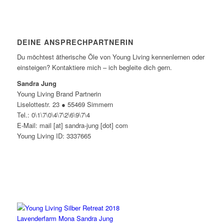
DEINE ANSPRECHPARTNERIN
Du möchtest ätherische Öle von Young Living kennenlernen oder
einsteigen? Kontaktiere mich – ich begleite dich gern.
Sandra Jung
Young Living Brand Partnerin
Liselottestr. 23 ● 55469 Simmern
Tel.: 0\1\7\0\4\7\2\6\9\7\4
E-Mail: mail [at] sandra-jung [dot] com
Young Living ID: 3337665