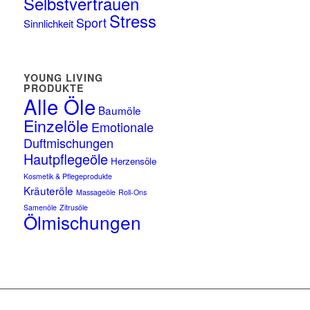
Selbstvertrauen
Stress
Sport
Sinnlichkeit
YOUNG LIVING
PRODUKTE
Alle Öle
Baumöle
Einzelöle
Emotionale
Duftmischungen
Hautpflegeöle
Herzensöle
Kosmetik & Pflegeprodukte
Kräuteröle
Massageöle
Roll-Ons
Samenöle
Zitrusöle
Ölmischungen