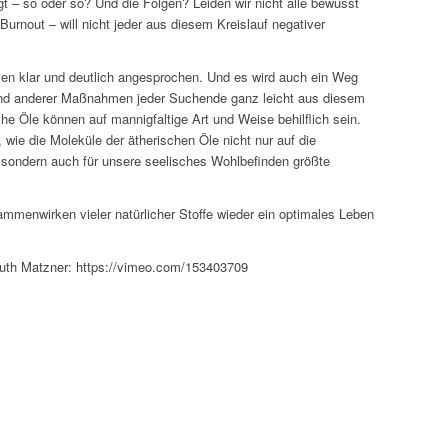
t – so oder so? Und die Folgen? Leiden wir nicht alle bewusst
rnout – will nicht jeder aus diesem Kreislauf negativer
en klar und deutlich angesprochen. Und es wird auch ein Weg
e und anderer Maßnahmen jeder Suchende ganz leicht aus diesem
 Öle können auf mannigfaltige Art und Weise behilflich sein.
wie die Moleküle der ätherischen Öle nicht nur auf die
, sondern auch für unsere seelisches Wohlbefinden größte
ammenwirken vieler natürlicher Stoffe wieder ein optimales Leben
uth Matzner: https://vimeo.com/153403709