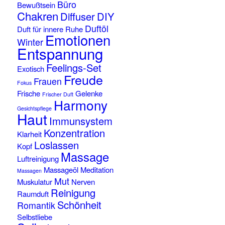
Büro
Bewußtsein
Chakren
Diffuser
DIY
Duftöl
Duft für innere Ruhe
Emotionen
Winter
Entspannung
Feelings-Set
Exotisch
Freude
Frauen
Fokus
Frische
Gelenke
Frischer Duft
Harmony
Gesichtspflege
Haut
Immunsystem
Konzentration
Klarheit
Loslassen
Kopf
Massage
Luftreinigung
Massageöl
Meditation
Massagen
Mut
Muskulatur
Nerven
Reinigung
Raumduft
Schönheit
Romantik
Selbstliebe