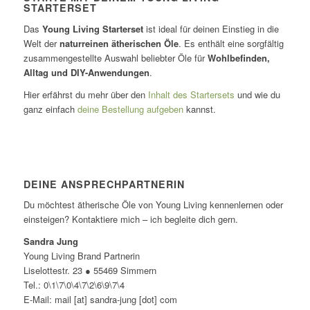
STARTERSET
Das
Young Living Starterset
ist ideal für deinen Einstieg in die
Welt der
naturreinen ätherischen Öle
. Es enthält eine sorgfältig
zusammengestellte Auswahl beliebter Öle für
Wohlbefinden,
Alltag und DIY-Anwendungen
.
Hier erfährst du mehr über den
Inhalt des Startersets
und wie du
ganz einfach
deine Bestellung aufgeben
kannst.
DEINE ANSPRECHPARTNERIN
Du möchtest ätherische Öle von Young Living kennenlernen oder
einsteigen? Kontaktiere mich – ich begleite dich gern.
Sandra Jung
Young Living Brand Partnerin
Liselottestr. 23 ● 55469 Simmern
Tel.: 0\1\7\0\4\7\2\6\9\7\4
E-Mail: mail [at] sandra-jung [dot] com