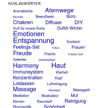
SCHLAGWÖRTER
Atemwege
Aromaküche
Büro
Bewußtsein
Baumöle
Chakren
Diffuser
DIY
Duftöl Winter
Duft für innere Ruhe
Emotionen
Entspannung
Exotisch
Feelings-Set
Frauen
Fokus
Freude
Frische
Frischer Duft
Gelenke
Gesichtspflege
Haut
Harmony
Immunsystem
Klarheit
Konzentration
Kopf
Loslassen
Luftreinigung
Massage
Massageöl
Massagen
Mut
Meditation
Muskulatur
Reinigung
Nerven
Raumduft
Schönheit
Romantik