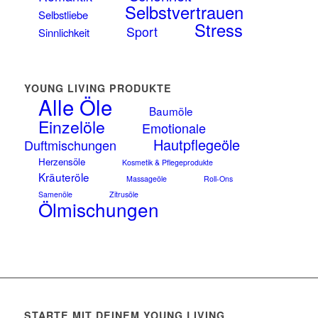
Selbstvertrauen
Selbstliebe
Stress
Sport
Sinnlichkeit
YOUNG LIVING PRODUKTE
Alle Öle
Baumöle
Einzelöle
Emotionale
Hautpflegeöle
Duftmischungen
Herzensöle
Kosmetik & Pflegeprodukte
Kräuteröle
Massageöle
Roll-Ons
Samenöle
Zitrusöle
Ölmischungen
STARTE MIT DEINEM YOUNG LIVING